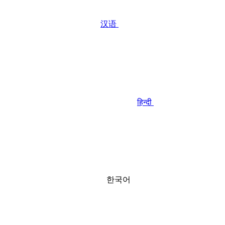
汉语
हिन्दी
한국어